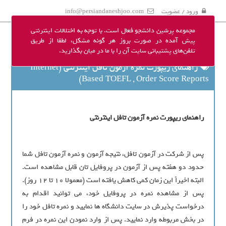
ورود / عضویت
info@persiandaneshjoo.com
مجموعه پرشین دانشجو فعال است. با توجه به اختلالات اینترنتی
پیش آمده در صورت بروز هر گونه مشکل، لطفا از طریق
تلفن‌های پشتیبانی سایت آن را با ما در میان بگذارید.
راهنمای ریپورت نمره آزمون تافل اینترنتی (Internet
Based TOEFL , Order Score Reports)
راهنمای ریپورت نمره آزمون تافل اینترنتی
پس از شرکت در آزمون تافل، نتیجه آزمون و نمره آزمون تافل شما
حدود دو هفته پس از آزمون در پروفایل تان قابل مشاهده است.
البته اخیراً این زمان کمی کاهش یافته است (معمولا 10 تا 12 روز).
پس از مشاهده نمره در پروفایل خود، می توانید اقدام به
درخواست پذیرش در سایت دانشگاه ها نمایید و نمره تافل خود را
در بخش مربوطه وارد نمایید. پس از وارد نمودن این نمره در فرم