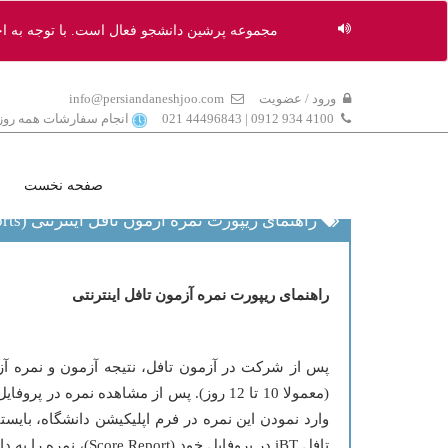
مجموعه پرشین دانشجو فعال است. با توجه به اختل
ورود / عضویت
info@persiandaneshjoo.com
4100 934 0912 | 44496843 021
انجام سفارشات همه روزه 9 الی 
صفحه نخست
راهنمای ریپورت نمره آزمون تافل اینترنتی (Internet Based TOEFL , Order Score Reports)
راهنمای ریپورت نمره آزمون تافل اینترنتی
پس از شرکت در آزمون تافل، نتیجه آزمون و نمره آز
(معمولا 10 تا 12 روز). پس از مشاهده نمر
تافل iBT در پروفایل خود (Score Report)، نمره را به دانشگاه مقصد ارسال نمایید.