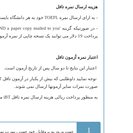
هزینه ارسال نمره تافل
- به ازای ارسال نمره TOEFL خود به هر دانشگاه بایستی مبلغ 20 دلار بوسیله کارت اعتباری پرداخت نمایید.
پرداخت 19 دلار می توانید یک نسخه چاپی از نمره آزمون iBT را حدود 1 ماه پس از ثبت سفارش به آدرس موجود در حساب کاربری خود، دریافت نمایید.
اعتبار نمره آزمون تافل
اعتبار این نتایج تا دو سال پس از تاریخ آزمون است.
صورت نمرات سایر آزمونها ارسال نمی شوند.
به منظور پرداخت ریالی هزینه ارسال نمره تافل iBT می توانید به بخش ثبت سفارش ارسال نمره تافل مراجعه نمایید.
1
جهت ورود به پروفایل خود جهت ریپورت نمره آزمون تافل اینترنتی ( Reports