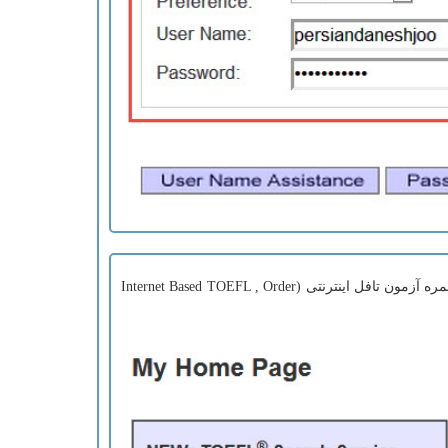
پس از کلیک روی GO شما وارد پروفایل اختصاصی خود (My Home Page) خواهید شد. در این مرحله و به منظور ریپورت نمره آزمون تافل اینترنتی (Internet Based TOEFL , Order