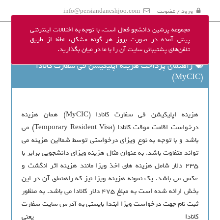
ورود / عضویت
info@persiandaneshjoo.com
مجموعه پرشین دانشجو فعال است. با توجه به اختلالات اینترنتی
پیش آمده در صورت بروز هر گونه مشکل، لطفا از طریق
تلفن‌های پشتیبانی سایت آن را با ما در میان بگذارید.
راهنمای پرداخت هزینه اپلیکیشن فی سفارت کانادا
(MyCIC)
هزینه اپلیکیشن فی سفارت کانادا (MyCIC) همان هزینه
درخواست اقامت موقت کانادا (Temporary Resident Visa) می
باشد و با توجه به نوع ویزای درخواستی توسط شمااین هزینه می
تواند متفاوت باشد. به عنوان مثال هزینه ویزای دانشجویی برابر با
۲۳۵ دلار شامل هزینه های اخذ ویزا مانند هزینه اثر انگشت و
عکس می باشد. یک نمونه هزینه ویزا نیز که راهنمای آن در این
بخش ارائه شده است به مبلغ 475 دلار کانادا می باشد. به منظور
ثبت نام جهت درخواست ویزا ابتدا بایستی به آدرس سایت سفارت
کانادا یعنی