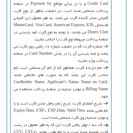
Credit Card و یا در برخی مواقع Payment by در صفحه
پرداخت مشخص شده است. در حقیقت منظور از نوع کارت
کمپانی صادر کننده کارت می باشد. به طور معمول این کمپانی
ها شامل MasterCard، Visa Card، American Express، JCB،
Diners Club می باشند. با توجه به نوع کارت خود بایستی در
صفحه پرداخت مربوطه نوع کارت را انتخاب نمایید.
2-
شماره کارت: که در حقیقت شماره 16 رقمی روی کارت می
باشد و شما بایستی آن را در بخش Card Number در صفحه
پرداخت وارد نمایید.
3-
نام دارنده کارت: همانطور که از نام آن مشخص است نام
صاحب کارت می باشد که به صورت های مختلفی مانند
Cardholder Name، Applicant’s Name، Name on Card،
Billing Name و موارد مشابه در صفحه پرداخت مشاهده می
شود.
4-
تاریخ انقضای کارت: تاریخ زمان باطل شدن کارت است و با
نام هایی مانند Expire Date، EXP.، EXP.Date، Valid Thru
و موارد مشابه روی کارت مشخص شده است.
5-
کد سه / چهار رقمی کارت: این کد به طور معمول در پشت
کارت نوشته شده است و با نام هایی مانند CVV، CVC2،