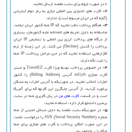
تا در صورت لزوم برای سایت مقصد ارسال نمائید.
2-
کارت های اعتباری بین المللی نیازی به رمز دوم اینترنتی
(آنچه که در ایران مرسوم است)، ندارند.
3-
هنگام پرداخت دقت نمایید که IP شما کشور ایران نباشد.
متاسفانه به دلیل تحریم های ناعادلانه علیه کشورمان، بسیاری
از درگاه های پرداخت ارزی بین المللی با تشخیص IP ایران
پرداخت را کنسل (Decline) می کنند. در این زمینه از نرم
افزارهایی استفاده نمایید که در حین مراحل پرداخت، IP شما
را ثابت نگه دارند.
4-
در خصوص پرداخت توسط ویزا کارت TravelEZ و مستر
کارت مجازی ezGyft آدرس (Billing Address) را کشور
امارات انتخاب نمایید. در صورتیکه با آدرس امارات به مشکل
برخورد کردید، از آدرس جایگزین این کارتها که برای آمریکا
است و در قسمت
کارت های من
در پنل کاربری شما در سایت
پرشین دانشجو قرار دارد، استفاده نمایید.
5-
در صورتیکه سایت مقصد به دلیل مسائل امنیتی از شما
شماره SSN (Social Security Number) را درخواست نماید،
در این صورت امکان پرداخت با کارت های مجازی برای شما
امکانپذیر نخواهد بود.