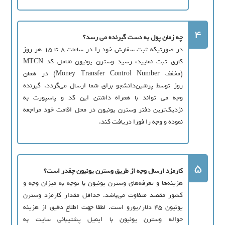
4
چه زمان پول به دست گيرنده مي رسد؟
در صورتيکه ثبت سفارش خود را در ساعات 8 تا 15 هر روز
کاري ثبت نماييد، رسيد وسترن يونيون شامل کد MTCN
(مخفف Money Transfer Control Number) در همان
روز توسط پرشین‌دانشجو براي شما ارسال می‌گردد. گيرنده
وجه مي تواند با همراه داشتن اين کد و پاسپورت به
نزديک‌ترين دفتر وسترن يونيون در محل اقامت خود مراجعه
نموده و وجه را فورا دريافت کند.
5
کارمزد ارسال وجه از طريق وسترن يونيون چقدر است؟
هزينه‌ها و تعرفه‌هاي وسترن يونيون با توجه به میزان وجه و
کشور مقصد متفاوت مي‌باشد. حداقل مقدار کارمزد وسترن
یونیون 45 دلار/يورو است. لطفا جهت اطلاع دقیق از هزینه
حواله وسترن یونیون با ایمیل پشتيباني سايت به