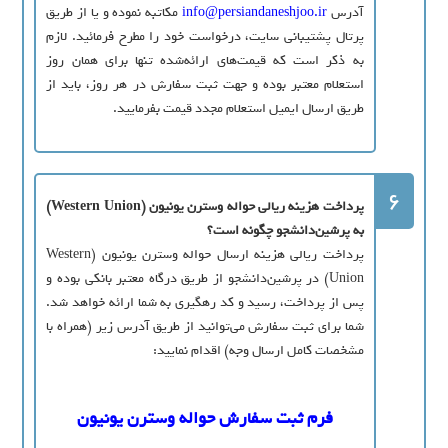
آدرس
info@persiandaneshjoo.ir
مکاتبه نموده و يا از طریق
پرتال پشتيباني سايت، درخواست خود را مطرح فرمائيد. لازم
به ذکر است که قيمت‌هاي ارائه‌شده تنها براي همان روز
استعلام معتبر بوده و جهت ثبت سفارش در هر روز، بايد از
طريق ارسال ايميل استعلام مجدد قيمت بفرماييد.
6
پرداخت هزينه ريالي حواله وسترن يونيون (Western Union)
به پرشين‌دانشجو چگونه است؟
پرداخت ریالی هزینه ارسال حواله وسترن یونیون (Western
Union) در پرشین‌دانشجو از طریق درگاه معتبر بانکی بوده و
پس از پرداخت، رسید و کد رهگیری به شما ارائه خواهد شد.
شما برای ثبت سفارش می‌توانید از طریق آدرس زیر (همراه با
مشخصات کامل ارسال وجه) اقدام نمایید:
فرم ثبت سفارش حواله وسترن یونیون