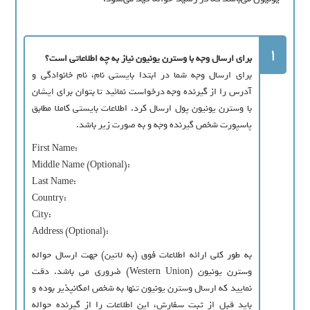
1
براي ارسال وجه با وسترن يونيون نياز به چه اطلاعاتي است؟
براي ارسال وجه شما در ابتدا بايستي نام، نام خانوادگي و
آدرس را از گيرنده وجه درخواست نمائید تا بتوان براي ايشان
با وسترن يونيون پول ارسال کرد. اطلاعات بایستی کاملا مطابق
پاسپورت شخص گيرنده وجه و به صورت زیر باشد.
First Name:
Middle Name
(Optional):
Last Name:
Country:
City:
Address (Optional):
به طور کلي ارائه اطلاعات فوق (به لاتين) جهت ارسال حواله
وسترن يونيون (Western Union) ضروري مي باشد. دقت
نماييد که ارسال وسترن يونيون تنها به شخص امکانپذير بوده و
بايد قبل از ثبت سفارش، اين اطلاعات را از گیرنده حواله