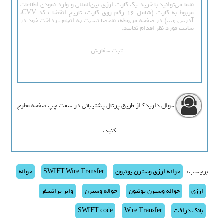
شما می‌توانید با خرید یک کارت ارزی بین‌المللی و وارد نمودن اطلاعات
مربوط به کارت (شامل 16 رقم روی کارت، تاریخ انقضا ، کد CVV،
آدرس و...) در صفحه مربوطه، شخصا نسبت به انجام پرداخت خود در
سایت مورد نظر اقدام نمایید.
ثبت سفارش
سوال دارید؟ از طریق پرتال پشتیبانی در سمت چپ صفحه مطرح
کنید.
برچسب:
حواله ارزی وسترن یونبون
SWIFT Wire Transfer
حواله
ارزی
حواله وسترن یونیون
حواله وسترن
وایر ترانسفر
بانک درافت
Wire Transfer
SWIFT code