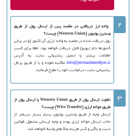
2
واحد ارز دريافتي در مقصد پس از ارسال پول از طريق
وسترن يونيون (Western Union) چيست؟
پول دريافت شده در مقصد به واحد ارزي آن کشور (و در برخي
کشورها دلار/يورو) قابل دريافت خواهد بود. لطفا براي کسب
اطلاعات بيشتر با ایمیل پشتيباني سايت به آدرس
info@persiandaneshjoo.ir
مکاتبه نموده و يا از طریق پرتال
پشتيباني سايت، درخواست خود را مطرح فرمائيد.
3
تفاوت ارسال پول از طریق Western Union با ارسال پول از
طریق حواله ارزی (Wire Transfer) چیست؟
ارسال وجه از طریق وسترن یونیون بسیار بسیار سریعتر از
حالت ارسال حواله ارزی بوده و وجه ارسالی مشمول قوانین
دست و پاگیر و کسر هزینه بانک‌های واسط نخواهد شد.