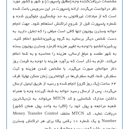
مشخصات دریافت‌کننده وجه (مطابق پاسپورت) و شهر و کشور مورد
نظر درخواست می‌گردد. ارائه پاسپورت در این سرویس باعث شده
است که از مبادلات غیرقانونی به حد چشمگیری جلوگیری شده و
شماره پاسپورت قبل از شروع تراکنش استعلام شود. جهت انجام
حواله وسترن یونیون تنها کافی است مبلغی را که تمایل دارید به
دست شخص دیگر برسانید به گروه پرشین‌دانشجو اعلام کنید.
پرشین‌دانشجو با توجه به تغییر هزینه کارمزد وسترن یونیون بسته
به شهر مقصد و مبلغ ارسالی، هزینه را محاسبه و به شما اعلام
می‌کند. لازم به ذکر است که برآورد هزینه با توجه به قیمت روز
دلار حواله‌ای صورت می‌گیرد. با مشخص شدن هزینه و ثبت
سفارش شما، کلیه سفارش‌ها در كوتاه‌ترین زمان ممکن نهایتا ظرف
24 ساعت (یک روز کاری) انجام شده و رسید از طریق ایمیل ارسال
می‌گردد. پس از ارسال رسید حواله به شما، گیرنده وجه با همراه
داشتن مدارک شناسایی و کد MTCN می‌تواند به نزدیک‌ترین
شعبه مراجعه و پول خود را (اکثرا به واحد پول همان کشور)
دریافت نماید. کد MTCN مخفف Money Transfer Control
Number و یک شماره 10 رقمی یکتا برای هر تراکنش وسترن
یونیون می‌باشد که در رسید حواله قید می‌شود.