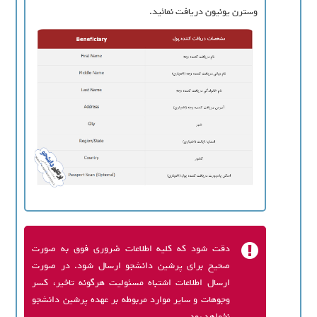
وسترن يونيون دريافت نمائيد.
دقت شود که کليه اطلاعات ضروری فوق به صورت
صحيح براي پرشين دانشجو ارسال شود. در صورت
ارسال اطلاعات اشتباه مسئوليت هرگونه تاخير، کسر
وجوهات و ساير موارد مربوطه بر عهده پرشين دانشجو
نخواهد بود.