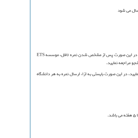
تا ساعت 10 شب (به وقت محلی) روز قبل از آزمون امکان وارد کردن کد 4 دانشگاه در پروفایل داوطلب برای ارسال رایگان نمرات وجود دارد. در این صورت پس از مشخص شدن نمره تافل، موسسه ETS
را ارسال نمایید، در این صورت بایستی به ازاء ارسال نمره به هر دانشگاه