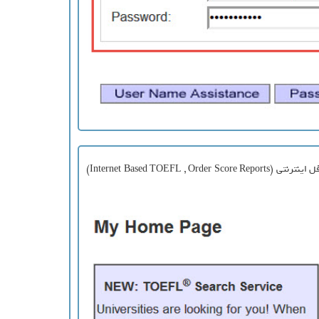
پس از کلیک روی GO شما وارد پروفایل اختصاصی خود (My Home Page) خواهید شد. در این مرحله و به منظور ریپورت نمره آزمون تافل اینترنتی (Internet Based TOEFL , Order Score Reports)