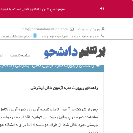
مجموعه پرشین دانشجو فعال است. با توجه به
ورود / عضویت
info@persiandaneshjoo.com
4100 934 0912 | 44496843 021
انجام سفارشات همه روزه 9 ال
صفحه نخست
ثب
راهنمای ریپورت نمره آزمون تافل اینترنتی (Internet Based TOEFL , Order Score Reports)
راهنمای ریپورت نمره آزمون تافل اینترنتی
مشاهده نمره در پروفایل خود، می توانید اقدام به درخواست 
نمایید.