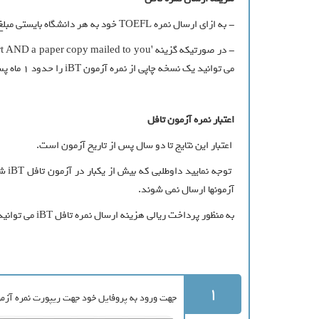
- به ازای ارسال نمره TOEFL خود به هر دانشگاه بایستی مبلغ 20 دلار بوسیله کارت اعتباری پرداخت نمایید.
می توانید یک نسخه چاپی از نمره آزمون iBT را حدود 1 ماه پس از ثبت سفارش به آدرس موجود در حساب کاربری خود، دریافت نمایید.
اعتبار نمره آزمون تافل
اعتبار این نتایج تا دو سال پس از تاریخ آزمون است.
توج
آزمونها ارسال نمی شوند.
به منظور پرداخت ریالی هزینه ارسال نمره تافل iBT می توانید به بخش ثبت سفارش ارسال نمره تافل مراجعه نمایید.
1
جهت ورود به پروفایل خود جهت ریپورت نمره آزمون تافل اینترنتی (der Score Reports