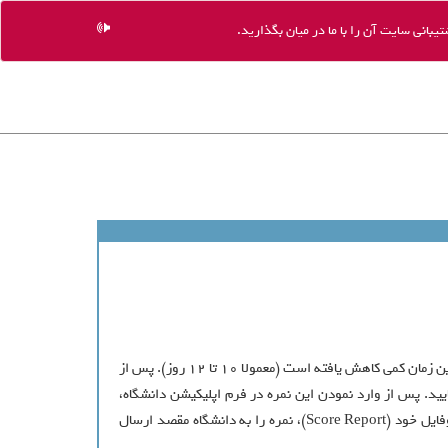
یبانی سایت آن را با ما در میان بگذارید.
پس از شرکت در آزمون تافل، نتیجه آزمون و نمره آزمون تافل شما حدود دو هفته پس از آزمون در پروفایل تان قابل مشاهده است. البته اخیراً این زمان کمی کاهش یافته است (معمولا 10 تا 12 روز). پس از
ید. پس از وارد نمودن این نمره در فرم اپلیکیشن دانشگاه،
بایستی نمره تافل شما از طرف موسسه ETS برای دانشگاه مورد نظر شما ارسال گردد. بدین منظور بایستی در بخش ارسال نمره تافل iBT در پروفایل خود (Score Report)، نمره را به دانشگاه مقصد ارسال