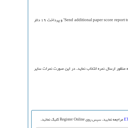
- در صورتیکه گزینه 'Online score report AND a paper copy mailed to you' را در هنگام ثبت نام علامت نزده باشید، با انتخاب گزینه 'Send additional paper score report to me' و پرداخت 19 دلار
ی را که خود بهتر است به منظور ارسال نمره انتخاب نماید. در این صورت نمرات سایر
مراجعه نمایید. سپس روی Register Online کلیک نمائید.