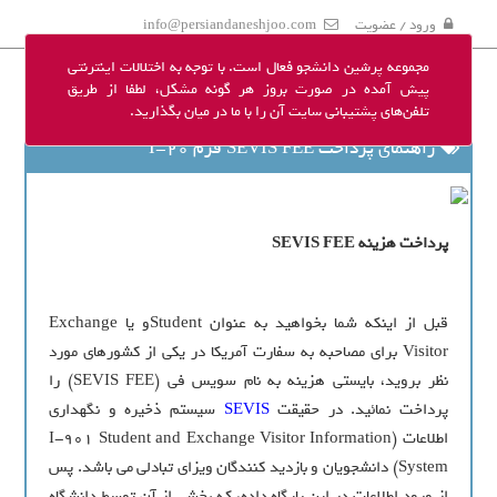
ورود / عضویت
info@persiandaneshjoo.com
مجموعه پرشین دانشجو فعال است. با توجه به اختلالات اینترنتی
پیش آمده در صورت بروز هر گونه مشکل، لطفا از طریق
تلفن‌های پشتیبانی سایت آن را با ما در میان بگذارید.
راهنمای پرداخت SEVIS FEE فرم I-20
پرداخت هزینه SEVIS FEE
قبل از اینکه شما بخواهید به عنوان Studentو یا Exchange
Visitor برای مصاحبه به سفارت آمریکا در یکی از کشورهای مورد
نظر بروید، بایستی هزینه به نام سویس فی (SEVIS FEE) را
پرداخت نمائید. در حقیقت
SEVIS
سیستم ذخیره و نگهداری
اطلاعات (I-901 Student and Exchange Visitor Information
System) دانشجویان و بازدید کنندگان ویزای تبادلی می باشد. پس
از ورود اطلاعات در این پایگاه داده، که بخشی از آن توسط دانشگاه