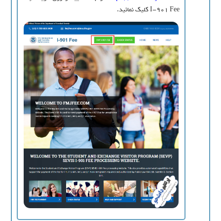
I-901 Fee کلیک نمائید.