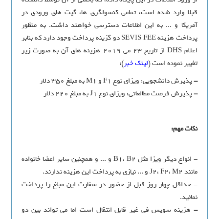
قبلا وارد شده است، تمامی کنسولگری ها، گیت های ورودی در
آمریکا و ... به این اطلاعات دسترسی خواهند داشت. به منظور
پرداخت هزینه SEVIS FEE دو گزینه پرداخت وجود دارد که بنابر
اعلام DHS از تاریخ 23 می 2019 هزینه های آن به صورت زیر
تغییر نموده است (
لینک خبر
):
-
پذیرش دانشجویی: ویزای نوع F1 و M1 به مبلغ 350 دلار
-
پذیرش فرصت مطالعاتی: ویزای نوع J1 به مبلغ 220 دلار
نکات مهم:
- انواع دیگر ویزا مثل B1، B2 و ... و همچنین سایر اعضا خانواده
مانند J2، F2، M2 و ... نیازی به پرداخت این هزینه ندارند.
- حداقل چهار روز قبل از حضور در سفارت این مبلغ را پرداخت
نمائید.
-
هزینه سویس فی غیر قابل انتقال است اما می تواند بین دو