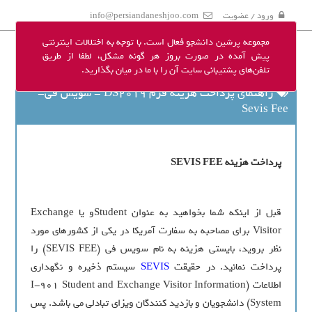
ورود / عضویت
info@persiandaneshjoo.com
مجموعه پرشین دانشجو فعال است. با توجه به اختلالات اینترنتی
پیش آمده در صورت بروز هر گونه مشکل، لطفا از طریق
تلفن‌های پشتیبانی سایت آن را با ما در میان بگذارید.
راهنمای پرداخت هزینه فرم DS2019 - سویس فی-
Sevis Fee
پرداخت هزینه SEVIS FEE
قبل از اینکه شما بخواهید به عنوان Studentو یا Exchange
Visitor برای مصاحبه به سفارت آمریکا در یکی از کشورهای مورد
نظر بروید، بایستی هزینه به نام سویس فی (SEVIS FEE) را
پرداخت نمائید. در حقیقت
SEVIS
سیستم ذخیره و نگهداری
اطلاعات (I-901 Student and Exchange Visitor Information
System) دانشجویان و بازدید کنندگان ویزای تبادلی می باشد. پس