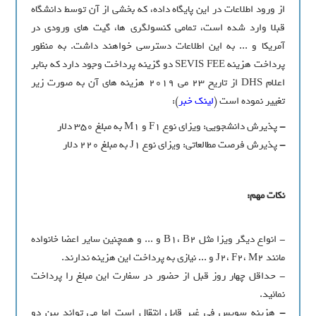
از ورود اطلاعات در این پایگاه داده، که بخشی از آن توسط دانشگاه
قبلا وارد شده است، تمامی کنسولگری ها، گیت های ورودی در
آمریکا و ... به این اطلاعات دسترسی خواهند داشت. به منظور
پرداخت هزینه SEVIS FEE دو گزینه پرداخت وجود دارد که بنابر
اعلام DHS از تاریخ 23 می 2019 هزینه های آن به صورت زیر
تغییر نموده است (
لینک خبر
):
-
پذیرش دانشجویی: ویزای نوع F1 و M1 به مبلغ 350 دلار
-
پذیرش فرصت مطالعاتی: ویزای نوع J1 به مبلغ 220 دلار
نکات مهم:
- انواع دیگر ویزا مثل B1، B2 و ... و همچنین سایر اعضا خانواده
مانند J2، F2، M2 و ... نیازی به پرداخت این هزینه ندارند.
- حداقل چهار روز قبل از حضور در سفارت این مبلغ را پرداخت
نمائید.
-
هزینه سویس فی غیر قابل انتقال است اما می تواند بین دو