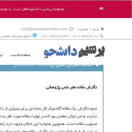
مجموعه پرشین دانشجو فعال است. با توجه به
ورود / عضویت
info@persiandaneshjoo.com
4100 934 0912 | 44496843 021
انجام سفارشات همه روزه 9 ال
صفحه نخست
ثب
خدمات نگارش علمی (Scientific Writing)
نگارش مقاله های علمی پژوهشی
نحوه نگارش یک مقاله آکادمیک کار ساده ای برای بسیاری از دان
تصویب مقاله است. همچنین همواره این امکان وجود دارد زمان 
در این شرایط دانشجویان برای نگارش مقاله های خود ممکن است