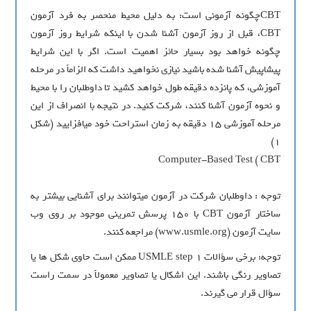
CBT‏چگونه آزموني است: به دليل محيط منحصر به فرد آزمون
CBT، قبل از روز آزمون آشنا شدن با اينکه شرايط روز آزمون
چگونه خواهد بود بسيار حائز اهميت است. اگر با اين شرايط
پيشاپيش آشنا شده باشيد نيازي نخواهيد داشت که الزاماً در مرحله
آموزشي، که پانزده دقيقه طول خواهد کشيد تا داوطلبان را با محيط
و نحوه آزمون آشنا کنند، شرکت کنيد. در نتيجه با انصراف از اين
مرحله آموزشي ۱۵ دقيقه به زمان استراحت خود مي‏افزاييد (شکل
1)
Computer-Based Test ( CBT
توجه : داوطلبان شرکت در آزمون مي‏توانند براي آشنايي بيشتر به
ساختار آزمون CBT با ۱۵۰ پرسش تمريني موجود بر روي وب
سايت آزمون (www.usmle.org) مراجعه کنند.
توجه: برخي سؤالات USMLE step 1 ممکن است حاوي شکل‏ ها يا
تصاوير رنگي باشند. اين اشکال يا تصاوير معمولاً در سمت راست
سؤال قرار مي‏ گيرند.