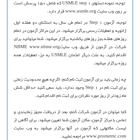
توجه: نمونه تست‏هاي USMLE step 1 که شامل ۱۵۰ پرسش است
بر روي وب سايت www.usmle.org قرار دارد.
توجه: آزمون Step 1 در تمام طي سال به استثناي دو هفته اول
ژانويه و تعطيلات رسمي برگزار مي‏شود. در اين مراکز آزمون در تمام
روزهاي هفته بجز روزهاي يکشنبه برگزار مي‏شود. شما مي‏توانيد براي
شرکت در آزمون از طريق وب سايتNBME www.nbme.org
اقدام کنيد. به علت ديگر امتحان USMLE به جزء تعطيلات, همه
روزه برگزار مي‏شود.
چه زماني بايد براي آزمون ثبت نام کنم: اگرچه هيچ محدوديت زماني
براي ثبت نام در Step 1 وجود ندارد، بايد سعي کنيد حداقل شش
ماه زودتر از روز مورد نظرتان براي ثبت نام اقدام کنيد.
کجا مي‏توان در آزمون شرکت کنم: بعد از دريافت مجوز زمانبندي و
تماس با مرکز آزمون، مکان آزمون شما تعيين مي‏شود. براي آگاهي از
ليست مکان‏هايي که آزمون در آنها برگزار مي‏شود به وب سايت
www.prometric.com مراجعه نماييد.