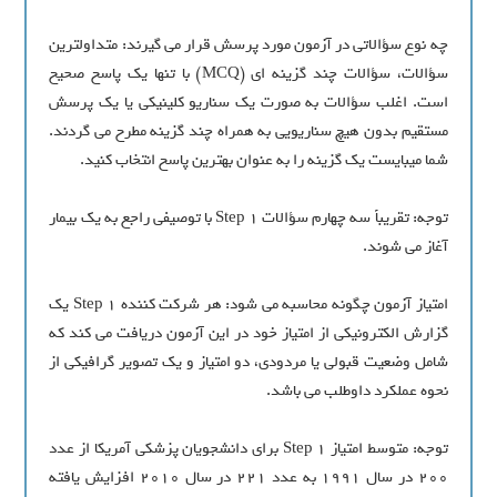
چه نوع سؤالاتي در آزمون مورد پرسش قرار مي‏ گيرند: متداول‏ترين
سؤالات، سؤالات چند گزينه ‏اي (MCQ) با تنها يک پاسخ صحيح
است. اغلب سؤالات به صورت يک سناريو کلينيکي يا يک پرسش
مستقيم بدون هيچ سناريويي به همراه چند گزينه مطرح مي‏ گردند.
شما مي‏بايست يک گزينه را به عنوان بهترين پاسخ انتخاب کنيد.
توجه: تقريباً سه چهارم سؤالات Step 1 با توصيفي راجع به يک بيمار
آغاز مي‏ شوند.
امتياز آزمون چگونه محاسبه مي‏ شود: هر شرکت کننده Step 1 يک
گزارش الکترونيکي از امتياز خود در اين آزمون دريافت مي‏ کند که
شامل وضعيت قبولي يا مردودي، دو امتياز و يک تصوير گرافيکي از
نحوه عملکرد داوطلب مي‏ باشد.
توجه: متوسط امتياز Step 1 براي دانشجويان پزشکي آمريکا از عدد
۲۰۰ در سال 1991 به عدد ۲۲۱ در سال 2010 افزايش يافته