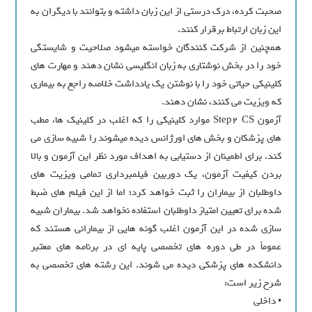
صحبت کرده، درک درستي از اين زبان داشته و بتوانند با ديگران به
اين زبان ارتباط برقرار کنند.
همچنين از شرکت کنندگان خواسته مي‏شود صلاحيت و شايستگي
خود را در بخش نوشتاري به زبان انگليسي نشان دهند و مهارت‏ هاي
کلينيکي حياتي خود را با نوشتن يک يادداشت خلاصه راجع به بيماري
که ويزيت مي‏ کنند، نشان دهند.
آزمون Step2 CS موارد کلينيکي را که اغلب در کلينيک‏ ها، مطب‏
هاي پزشکان و بخش ‏هاي اورژانس ديده مي‏شوند را شبيه‏ سازي مي‏
کند. براي اطمينان از دستيابي به اهداف مورد نظر اين آزمون و بالا
بردن کيفيت آزمون، يک دوربين فيلمبرداري تمامي ويزيت‏ هاي
داوطلبان از بيماران را ثبت خواهد کرد؛ اما از اين فيلم ‏هاي ضبط
شده براي تعيين امتياز داوطلبان استفاده نخواهد شد. بيماران شبيه‏
سازي شده در اين آزمون اغلب گونه‏ هايي از بيماراني هستند که
عموماً در طي دوره ‏هاي تخصصي پايه ‏اي در برنامه‏ هاي معتبر
دانشکده‏ هاي پزشکي ديده مي‏ شوند. اين رشته ‏هاي تخصصي به
شرح زير است:
• داخلي