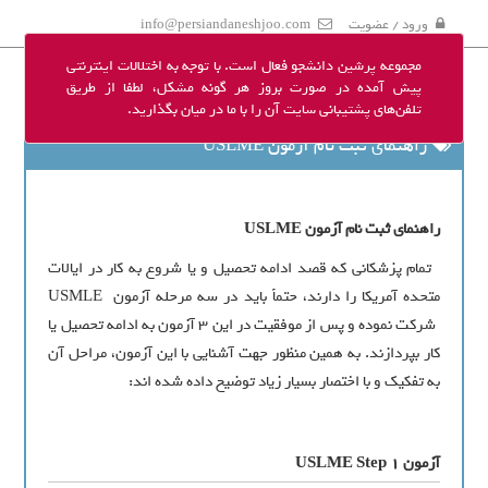
ورود / عضویت
info@persiandaneshjoo.com
مجموعه پرشین دانشجو فعال است. با توجه به اختلالات اینترنتی
پیش آمده در صورت بروز هر گونه مشکل، لطفا از طریق
تلفن‌های پشتیبانی سایت آن را با ما در میان بگذارید.
راهنمای ثبت نام آزمون USLME
راهنمای ثبت نام آزمون USLME
تمام پزشکاني که قصد ادامه تحصيل و يا شروع به کار در ايالات
متحده آمريکا را دارند، حتماً بايد در سه مرحله آزمون USMLE
شرکت نموده و پس از موفقيت در اين ۳ آزمون به ادامه تحصيل يا
کار بپردازند. به همين منظور جهت آشنايي با اين آزمون، مراحل آن
به تفکيک و با اختصار بسيار زياد توضيح داده شده‏ اند:
آزمون USLME Step 1