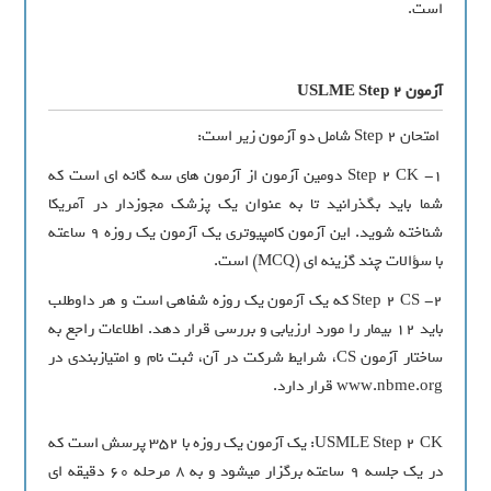
است.
آزمون USLME Step 2
امتحان Step 2 شامل دو آزمون زير است:
1- Step 2 CK دومين آزمون از آزمون ‏هاي سه گانه ‏اي است که
شما بايد بگذرانيد تا به عنوان يک پزشک مجوزدار در آمريکا
شناخته شويد. اين آزمون کامپيوتري يک آزمون يک روزه ۹ ساعته
با سؤالات چند گزينه‏ اي (MCQ) است.
2- Step 2 CS که يک آزمون يک روزه شفاهي است و هر داوطلب
بايد ۱۲ بيمار را مورد ارزيابي و بررسي قرار دهد. اطلاعات راجع به
ساختار آزمون CS، شرايط شرکت در آن، ثبت نام و امتيازبندي در
www.nbme.org قرار دارد.
USMLE Step 2 CK: يک آزمون يک روزه با ۳۵۲ پرسش است که
در يک جلسه ۹ ساعته برگزار مي‏شود و به ۸ مرحله ۶۰ دقيقه‏ اي