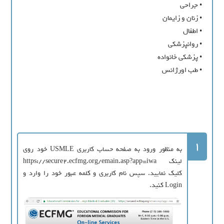
• جراحي
• زنان و زايمان
• اطفال
• روانپزشکي
• پزشکي خانواده
• طب اورژانس
1
به منظور ورود به صفحه حساب کاربری USMLE خود روی
لینک https://secure2.ecfmg.org/emain.asp?app=iwa
کلیک نمایید. سپس نام کاربری و کلمه عبور خود را وارد و
Login کنید.