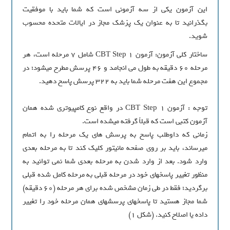
اين آزمون يکي از سه آزموني است که شما بايد با موفقيت
بگذرانيد تا به عنوان يک پزشک مجاز در ايالات متحده محسوب
شويد.
ساختار کلي آزمون:‌ آزمون CBT Step 1 شامل ۷ مرحله است، هر
مرحله ۶۰ دقيقه به طول مي‏ انجامد و ۴۶ پرسش مطرح مي‏شود؛ در
مجموع اين هفت مرحله شما بايد به ۳۲۲ پرسش پاسخ دهيد.
توجه : ‌آزمون CBT Step 1 در واقع نوع کامپيوتري شده همان
آزمون کتبي است که قبلاً گرفته مي‏شده است.
زماني که داوطلب پاسخ به پرسش ‏هاي يک مرحله را به اتمام
مي‏رساند، بايد بر روي صفحه مانيتور کليک کند تا به مرحله بعدي
وارد شود. بعد از وارد شدن به مرحله بعدي شما نمي توانيد به
منظور تغيير پاسخ‏هاي خود در مرحله قبلي به مرحله کامل شده قبلي
برگرديد؛ فقط در طي زمان مشخص شده براي هر مرحله (۶۰ دقيقه)
شما مجاز هستيد تا پاسخ‏هاي پرسش‏هاي همان مرحله خود را تغيير
داده يا اصلاح کنيد. (شکل 1)