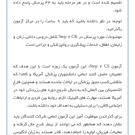
تقسيم شده است و در هر مرحله بايد به ۴۴ پرسش پاسخ داده
شود.
توجه: در نظر داشته باشيد که بايد ۹ ساعت را در مرکز آزمون
بگذرانيد.
موضوعات مورد پرسش در Step 2 CK شامل دروس داخلي، زنان و
زايمان، اطفال، خدمات پيشگيري، روانپزشکي و جراحي است.
آزمون Step 2 CS: اين آزمون يک روزه است با اين هدف که
اطمينان حاصل کنند تمامي دانشجويان پزشکي آمريکا و کانادا که
متقاضي کسب مجوز پزشکي در ايالات متحده هستند و همچنين فارغ‏
التحصيلان بين ‏المللي که به دنبال شروع دوره‏ هاي رزيدنتي خود در
آمريکا هستند، مهارت ‏هاي کلينيک لازم، روابط بين فردي و ارتباطات
اجتماعي کافي را براي دستيابي به اهداف خود داشته باشند.
براي گذراندن موفقيت آميز اين آزمون تمامي شرکت کنندگان بايد
نشان دهند که همانطور که مي ‏توانند از بيمار شرح حال گرفته و
معاينات فيزيکي اوليه را انجام دهند، قادر هستند به زبان انگليسي