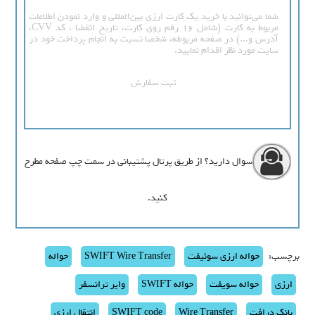
شما می‌توانید با خرید یک کارت ارزی بین‌المللی و وارد نمودن اطلاعات
مربوط به کارت (شامل 16 رقم روی کارت، تاریخ انقضا ، کد CVV،
آدرس و...) در صفحه مربوطه، شخصا نسبت به انجام پرداخت خود در
سایت مورد نظر اقدام نمایید.
ثبت سفارش
سوال دارید؟ از طریق پرتال پشتیبانی در سمت چپ صفحه مطرح
کنید.
برچسب:
حواله ارزی سوئیفت
SWIFT Wire Transfer
حواله
ارزی
حواله سویفت
حواله SWIFT
وایر ترانسفر
بانک درافت
Wire Transfer
SWIFT code
انتقال ارزی