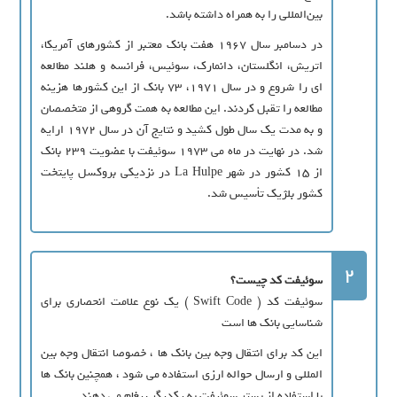
بین‌المللی را به همراه داشته باشد.
در دسامبر سال ۱۹۶۷ هفت بانک معتبر از کشورهای آمریکا،
اتریش، انگلستان، دانمارک، سوئیس، فرانسه و هلند مطالعه
ای را شروع و در سال ۱۹۷۱، ۷۳ بانک از این کشورها هزینه
مطالعه را تقبل کردند. این مطالعه به همت گروهی از متخصصان
و به مدت یک سال طول کشید و نتایج آن در سال ۱۹۷۲ ارایه
شد. در نهایت در ماه می ۱۹۷۳ سوئیفت با عضویت ۲۳۹ بانک
از ۱۵ کشور در شهر La Hulpe در نزدیکی بروکسل پایتخت
کشور بلژیک تأسیس شد.
2
سوئیفت کد چیست؟
سوئیفت کد ( Swift Code ) یک نوع علامت انحصاری برای
شناسایی بانک ها است
این کد برای انتقال وجه بین بانک ها ، خصوصا انتقال وجه بین
المللی و ارسال حواله ارزی استفاده می شود ، همچنین بانک ها
با استفاده از بستر سوئیفت به یکدیگر پیغام می دهند.