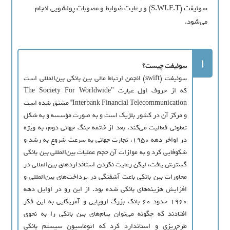
سوئيفت (S.WI.F.T) و رعايت ضوابط و مصوبات پولشويي انجام
مي‌شود.
1
سوئیفت چیست؟
سوئیفت (swift) انجمن ارتباط مالی بین بانکی بین‌المللی است
که از حروف اول عبارت "The Society For Worldwide
Interbank Financial Telecommunication” مشتق شده است
و مرکز آن در کشور بلژیک است و به صورت مؤسسه و به شکل
تعاونی فعالیت می‌کند. بعد از خاتمه جنگ جهانی دوم، به ویژه
در اواخر دهه ۱۹۵۰، تجارت جهانی به سرعت شروع به رشد و
شکوفایی کرد و به موازات آن حجم عملیات بین‌المللی بین بانکی
گسترش یافت، لیکن رعایت نکردن استانداردهای بین‌المللی در
محاورات بین بانکی باعث آشفتگی در پرداخت‌های بین‌المللی و
افزایش هزینه‌های بانکی شده بود. از این رو در اوایل دهه
۱۹۶۰ حدود ۶۰ بانک بزرگ اروپایی و آمریکایی به این فکر
افتادند که چگونه می‌توان پیام‌های بین بانکی را به نحوی
طرح‌ریزی و استاندارد کرد که اتوماسیون سیستم بانکی