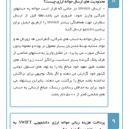
محدودیت های ارسال حواله ارزی چیست؟
- ارسال invoice در حالتی که قرار است حواله به حسابهاي
شرکتي واریز شود، ضروري مي باشد.لطفا قبل از ارسال
سفارش جهت هماهنگي بيشتر invoice را ازطريق ايميل براي
پرشین دانشجو ارسال کنيد
- ارسال حواله به حساب هاي شرکتی، کنفرانس ها، ژورنال ها و
مواد مشابه توسط مشتريان بسيار معمول تر بوده و معمولا بدون
مشکل صورت مي پذيرد. در مقابل واريز به حسابهاي شخصي از
طرف بانك گيرنده بسیار حساسيت برانگيز است، زيرا بانك هاي
مقصد طبق تعهد خود مبالغ بالا را به نهاد هاي مسئول دولتي
کشور خود گزارش مي دهند و اگر بانک توجيهي براي تراکنش
نداشته باشد مبلغ را برگشت مي دهند. بنابراین پیشنهاد مي
شود براي به حداقل رساندن ريسك، مبالغ ارسالي به حساب
هاي شخصي كمتر از 5000 دلار باشد.
9
پرداخت هزینه ریالی حواله ارزی دانشجویی SWIFT به