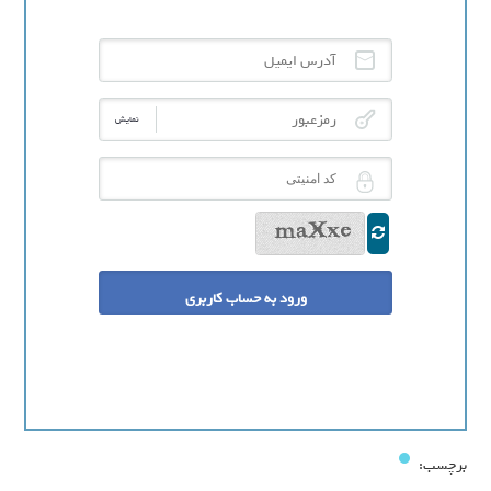
آدرس ایمیل
رمزعبور
نمایش
کد امنیتی
برچسب: