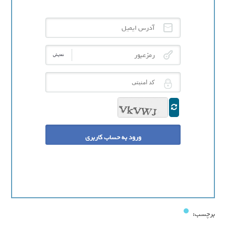
آدرس ایمیل
رمزعبور
نمایش
کد امنیتی
برچسب: