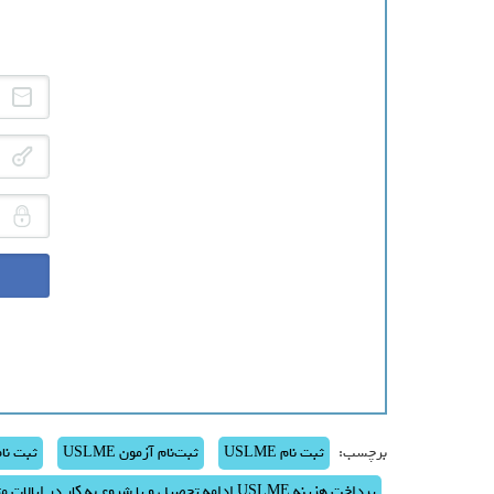
آد
رم
کد
برچسب:
ثبت نام USLME
ثبت‌نام آزمون USLME
ثبت نام USLME اینت
پرداخت هزینه USLME ادامه تحصيل و يا شروع به کار در ايالات متحده آمريکا