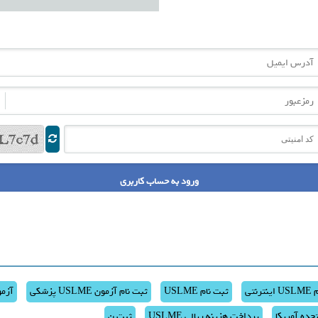
رس ایمیل
زعبور
 امنیتی
رنتی
ثبت نام USLME
ثبت نام آزمون USLME پزشکی
آزمون USLME
پرداخت هزینه ریالی USLME
ثبت ن