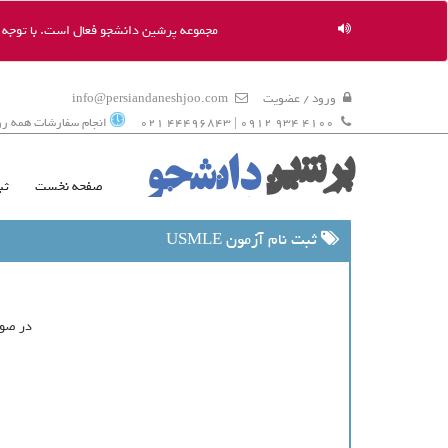
مجموعه پرشین دانشجو فعال است. با توجه به
ورود / عضویت
info@persiandaneshjoo.com
4100 934 0912 | 44496843 021
انجام سفارشات همه روزه 9 ال
صفحه نخست
ثب
ثبت نام آزمون USMLE
در صور