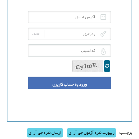
آدرس ایمیل
رمزعبور
نمایش
کد امنیتی
برچسب:
ریپورت نمره آزمون جی آر ای
ارسال نمره جی آر ای