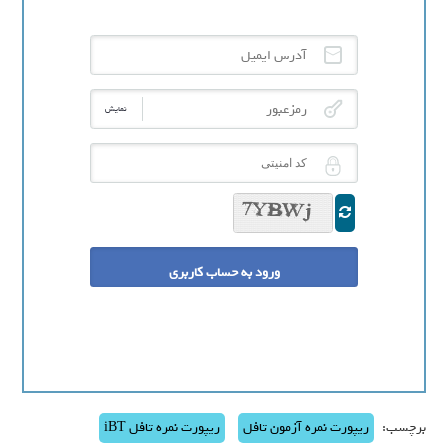
آدرس ایمیل
رمزعبور
نمایش
کد امنیتی
برچسب:
ریپورت نمره آزمون تافل
ریپورت نمره تافل iBT