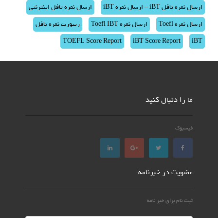
ارسال نمره تافل iBT – ارسال نمره iBT
ارسال نمره تافل اینترنتی
ارسال نمره Toefl
ارسال نمره Toefl IBT
ریپورت نمره تافل
TOEFL Score Report
iBT Score Report
iBT
ما را دنبال کنید
فیسبوک
عضویت در خبرنامه
ثبت نام برای خبر نامه